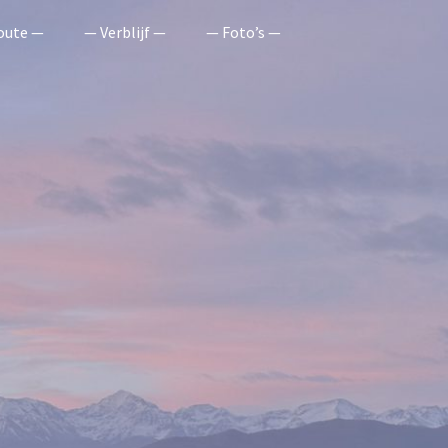
oute —
— Verblijf —
— Foto’s —